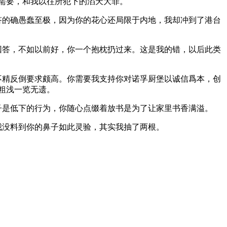
需要，和我以往所犯下的滔天大罪。
答的确愚蠢至极，因为你的花心还局限于内地，我却冲到了港台
回答，不如以前好，你一个抱枕扔过来。这是我的错，以后此类
不精反倒要求颇高。你需要我支持你对诺孚厨堡以诚信爲本，创
粗浅一览无遗。
子是低下的行为，你随心点缀着放书是为了让家里书香满溢。
我没料到你的鼻子如此灵验，其实我抽了两根。