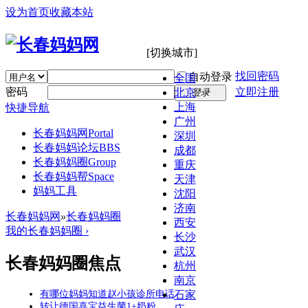
设为首页
收藏本站
[切换城市]
找回密码
自动登录
全国
密码
立即注册
北京
登录
上海
快捷导航
广州
长春妈妈网
Portal
深圳
长春妈妈论坛
BBS
成都
长春妈妈圈
Group
重庆
长春妈妈帮
Space
天津
妈妈工具
沈阳
济南
长春妈妈网
»
长春妈妈圈
西安
我的长春妈妈圈 ›
长沙
武汉
长春妈妈圈焦点
杭州
南京
有哪位妈妈知道赵小孩诊所电话
石家
转让德国喜宝益生菌1+奶粉