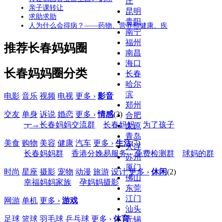
庄
亲子课转让
昆明
求助求助
贵阳
人为什么会得病？——药物、营养和健康、疾
南宁
福州
推荐长春妈妈圈
南昌
海口
长春妈妈圈分类
长春
哈尔
滨
电影
音乐
视频
电视
更多 ›
影音
郑州
交友
单身
诉说
婚恋
更多 ›
情感
(3)
合肥
┳→长春妈妈交流群
长春妈妈
为了孩子
太原
青岛
美食
购物
美容
健康
汽车
更多 ›
生活
(7)
大连
长春妈妈群
香港分娩易服务
免费检测群
球妈的群
苏州
厦门
时尚
星座
摄影
宠物
动漫
旅游
设计
更多 ›
休闲
(2)
佛山
幸福妈妈家族
孕妈妈摄影
东莞
江门
网游
单机
更多 ›
游戏
汕头
足球
篮球
羽毛球
乒乓球
更多 ›
体育
无锡