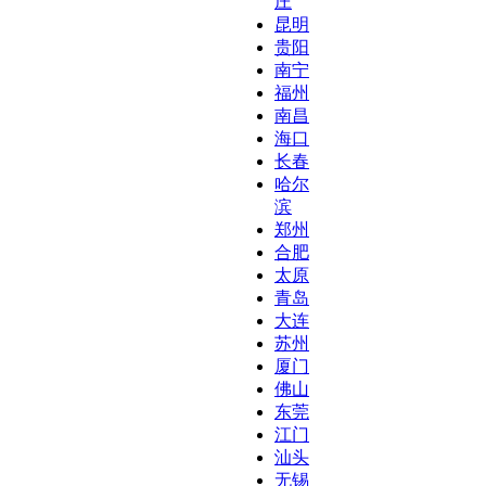
庄
昆明
贵阳
南宁
福州
南昌
海口
长春
哈尔
滨
郑州
合肥
太原
青岛
大连
苏州
厦门
佛山
东莞
江门
汕头
无锡