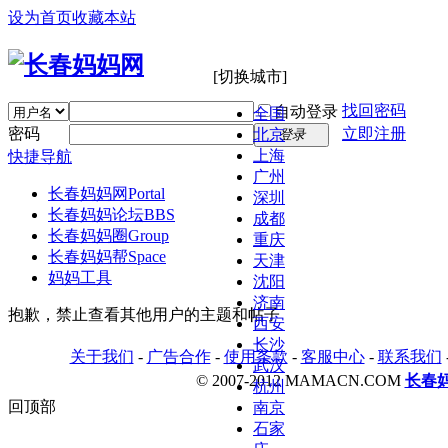
设为首页
收藏本站
[切换城市]
找回密码
自动登录
全国
密码
立即注册
北京
登录
上海
快捷导航
广州
长春妈妈网
Portal
深圳
长春妈妈论坛
BBS
成都
长春妈妈圈
Group
重庆
长春妈妈帮
Space
天津
妈妈工具
沈阳
济南
抱歉，禁止查看其他用户的主题和帖子
西安
长沙
关于我们
-
广告合作
-
使用条款
-
客服中心
-
联系我们
武汉
© 2007-2012 MAMACN.COM
长春
杭州
回顶部
南京
石家